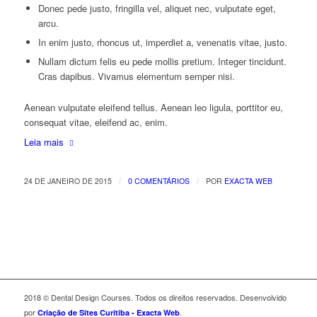
Donec pede justo, fringilla vel, aliquet nec, vulputate eget,
arcu.
In enim justo, rhoncus ut, imperdiet a, venenatis vitae, justo.
Nullam dictum felis eu pede mollis pretium. Integer tincidunt.
Cras dapibus. Vivamus elementum semper nisi.
Aenean vulputate eleifend tellus. Aenean leo ligula, porttitor eu,
consequat vitae, eleifend ac, enim.
Leia mais
/
/
24 DE JANEIRO DE 2015
0 COMENTÁRIOS
POR
EXACTA WEB
2018 © Dental Design Courses. Todos os direitos reservados. Desenvolvido
por
.
Criação de Sites Curitiba - Exacta Web